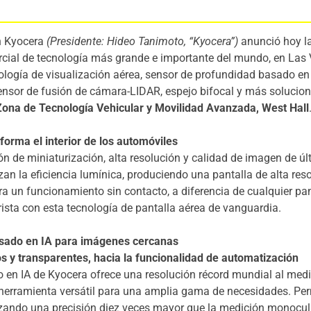
n Kyocera
(Presidente: Hideo Tanimoto, “Kyocera”)
anunció hoy la
ercial de tecnología más grande e importante del mundo, en Las 
logía de visualización aérea, sensor de profundidad basado en
sensor de fusión de cámara-LIDAR, espejo bifocal y más soluc
Zona de Tecnología Vehicular y Movilidad Avanzada, West Hall
forma el interior de los automóviles
n de miniaturización, alta resolución y calidad de imagen de ú
an la eficiencia lumínica, produciendo una pantalla de alta re
ara un funcionamiento sin contacto, a diferencia de cualquier pa
sta con esta tecnología de pantalla aérea de vanguardia.
asado en IA para imágenes cercanas
s y transparentes, hacia la funcionalidad de automatización
 en IA de Kyocera ofrece una resolución récord mundial al me
herramienta versátil para una amplia gama de necesidades. Permi
ando una precisión diez veces mayor que la medición monocula