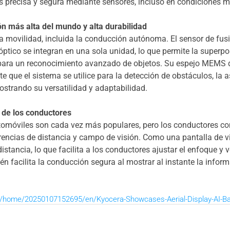
 precisa y segura mediante sensores, incluso en condiciones me
n más alta del mundo y alta durabilidad
a movilidad, incluida la conducción autónoma. El sensor de fus
 óptico se integran en una sola unidad, lo que permite la superp
 para un reconocimiento avanzado de objetos. Su espejo MEMS d
 que el sistema se utilice para la detección de obstáculos, la a
strando su versatilidad y adaptabilidad.
l de los conductores
utomóviles son cada vez más populares, pero los conductores con
erencias de distancia y campo de visión. Como una pantalla de vi
ancia, lo que facilita a los conductores ajustar el enfoque y ve
n facilita la conducción segura al mostrar al instante la infor
/home/20250107152695/en/Kyocera-Showcases-Aerial-Display-AI-B