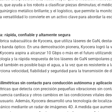
, que ayuda a los robots a clasificar piezas diminutas; el médi
rúrgico metálico brillante; y el logístico, que permite la monito
ta versatilidad lo convierte en un activo clave para abordar la 
: rápida, confiable y altamente segura
rica subacuática de Kyocera, que utiliza láseres de GaN, desta
e banda óptico. En una demostración pionera, Kyocera logró l
yocera aspira a alcanzar 10 Gbps o más en el futuro utilizando 
logía y la rápida respuesta de los láseres de GaN semipolares p
 también es posible bajo el agua, a la vez que es resistente a l
iona velocidad, fiabilidad y seguridad para la transmisión de d
ilimétricas sin contacto para conducción autónoma y aplicacio
tricas que detecta con precisión pequeñas vibraciones sin conta
cuencia cardíaca y otros cambios en las condiciones vitales des
el usuario. Además, Kyocera desarrolló una tecnología de local
ecánico mediante un radar de imágenes 4D. A medida que aument