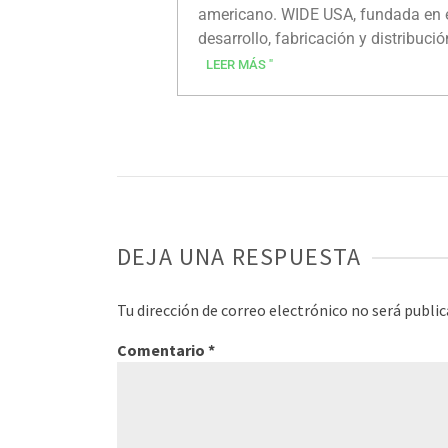
americano. WIDE USA, fundada en el
desarrollo, fabricación y distribu
clínicos, modalidades, aviación y s
LEER MÁS "
DEJA UNA RESPUESTA
Tu dirección de correo electrónico no será public
Comentario
*