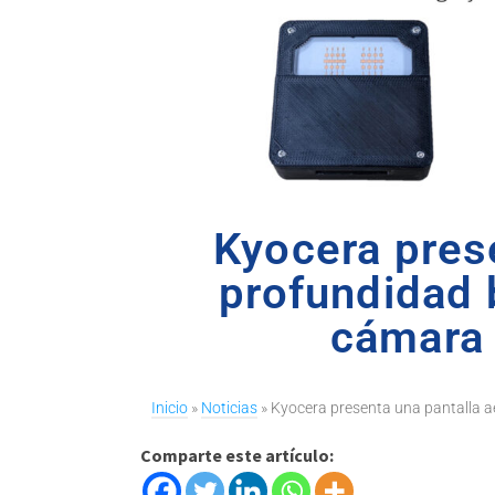
Kyocera prese
profundidad 
cámara 
Inicio
»
Noticias
»
Kyocera presenta una pantalla a
Comparte este artículo: