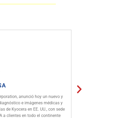
USA
Ayudando a pe
fabricación d
orporation, anunció hoy un nuevo y
Anxo Components se c
diagnóstico e imágenes médicas y
conectores y conjunto
llas de Kyocera en EE. UU., con sede
representante de vent
a clientes en todo el continente