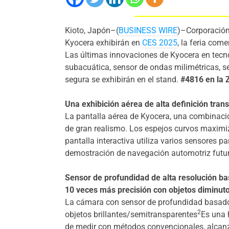
Kioto, Japón–(
BUSINESS WIRE
)–Corporació
Kyocera exhibirán en
CES 2025
, la feria com
Las últimas innovaciones de Kyocera en tecno
subacuática, sensor de ondas milimétricas, 
segura se exhibirán en el stand.
#4816 en la 
Una exhibición aérea de alta definición trans
La pantalla aérea de Kyocera, una combinació
de gran realismo. Los espejos curvos maximiz
pantalla interactiva utiliza varios sensores p
demostración de navegación automotriz futuri
Sensor de profundidad de alta resolución b
10 veces más precisión con objetos diminuto
La cámara con sensor de profundidad basado
2
objetos brillantes/semitransparentes
Es una 
de medir con métodos convencionales, alcanz