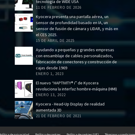
tecnología de WIDE USA
11 DE FEBRERO DE 2026
Kyocera presenta una pantalla aérea, un
sensor de profundidad basado en IA, un
sensor de fusión de cámara y LIDAR, y más en
el CES 2025.
15 DE ABRIL DE 2025
Ayudando a pequeñas y grandes empresas
con ensamblaje de cables personalizados,
fabricación de conectores y construcción de
cajas desde 1969
ENERO 1, 2023
El nuevo “HAPTIVITY® i” de Kyocera
revoluciona la interfaz hombre-máquina (HMI)
ENERO 13, 2022
Kyocera - Head-Up Display de realidad
aumentada 3D
21 DE FEBRERO DE 2021
Política de privacidad
Política de cookies
Política de cookies (UE)
Términos y condicione