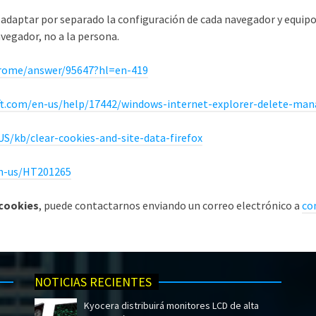
e adaptar por separado la configuración de cada navegador y equi
vegador, no a la persona.
hrome/answer/95647?hl=en-419
ft.com/en-us/help/17442/windows-internet-explorer-delete-man
US/kb/clear-cookies-and-site-data-firefox
en-us/HT201265
 cookies
, puede contactarnos enviando un correo electrónico a
co
NOTICIAS RECIENTES
Kyocera distribuirá monitores LCD de alta