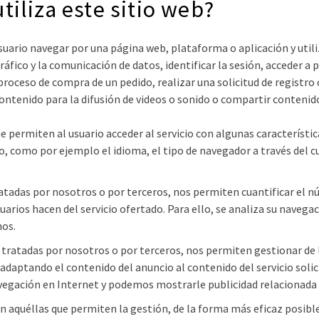
tiliza este sitio web?
suario navegar por una página web, plataforma o aplicación y utiliz
áfico y la comunicación de datos, identificar la sesión, acceder a 
oceso de compra de un pedido, realizar una solicitud de registro 
ntenido para la difusión de videos o sonido o compartir contenido 
ue permiten al usuario acceder al servicio con algunas característi
io, como por ejemplo el idioma, el tipo de navegador a través del cu
ratadas por nosotros o por terceros, nos permiten cuantificar el nú
usuarios hacen del servicio ofertado. Para ello, se analiza su navega
mos.
n tratadas por nosotros o por terceros, nos permiten gestionar de 
, adaptando el contenido del anuncio al contenido del servicio soli
vegación en Internet y podemos mostrarle publicidad relacionada c
on aquéllas que permiten la gestión, de la forma más eficaz posible,