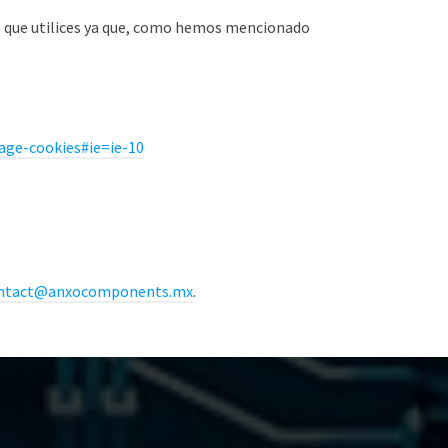
po que utilices ya que, como hemos mencionado
age-cookies#ie=ie-10
ntact@anxocomponents.mx
.